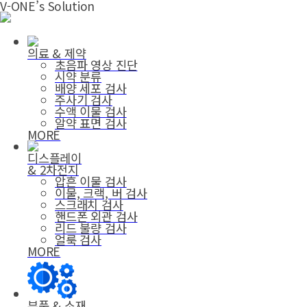
V-ONE’s Solution
의료 & 제약
초음파 영상 진단
시약 분류
배양 세포 검사
주사기 검사
수액 이물 검사
알약 표면 검사
MORE
디스플레이
& 2차전지
압흔 이물 검사
이물, 크랙, 버 검사
스크래치 검사
핸드폰 외관 검사
리드 불량 검사
얼룩 검사
MORE
부품 & 소재