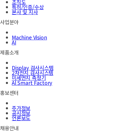
조직도
특허/인증/수상
본사 및 지사
사업분야
Machine Vision
AI
제품소개
Display 검사시스템
2차전지 검사시스템
미세먼지 측정기
Al Smart Factory
홍보센터
주가정보
공시정보
언론보도
채용안내