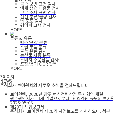
금속 보빈 표면 검사
액체 캡슐 내용물 검사
고무 소재 표면 검사
전선 분류/불량 검사
납 도포 검사
웨이퍼 크랙 검사
MORE
물류 & 유통
박스/포장 분류
조립 부품 분류
물품 유실 감시
농산물 자동 분류
소비자 주문물품 검사
포장/용기 OCR 판독
MORE
3페이지
NEWS
주식회사 브이원텍의 새로운 소식을 전해드립니다
브이원텍, 2026년 광주 핵심전략산업 투자협약 체결
광주광역시가 11개 기업으로부터 1605억원 규모의 투자
2026-05-08
제20기 사업보고서
주식회사 브이원텍 제20기 사업보고를 게시하오니, 첨부