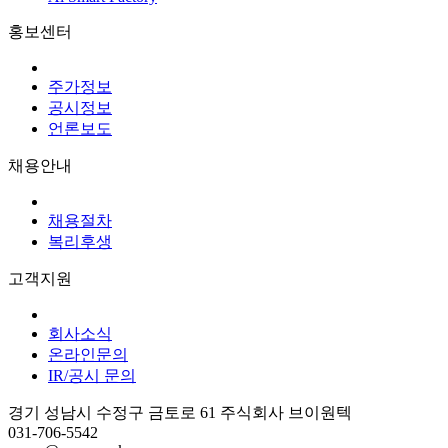
홍보센터
주가정보
공시정보
언론보도
채용안내
채용절차
복리후생
고객지원
회사소식
온라인문의
IR/공시 문의
경기 성남시 수정구 금토로 61 주식회사 브이원텍
031-706-5542